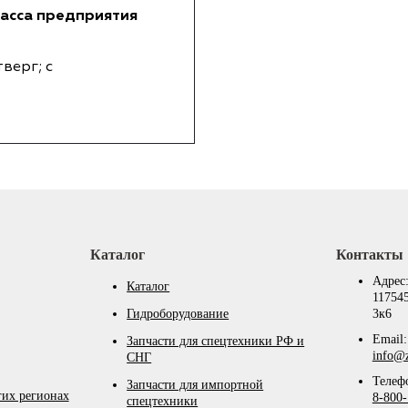
касса предприятия
тверг; с
Каталог
Контакты
Адрес
Каталог
117545
Гидроборудование
3к6
Email:
Запчасти для спецтехники РФ и
info@z
СНГ
Телеф
Запчасти для импортной
гих регионах
8-800-
спецтехники