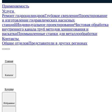
Применяемость
Услуги
Ремонт гидроцилиндров
Глубокое сверление
Проектирование
и изготовление гидравлических насосных
станций
Индивидуальное проектирование
Чистовая обработка
внутреннего канала труб методов хонингования и
раскатки
Промышленные станки для металлообработки
Контакты
Общие отделов
Представители в других регионах
Главная
Каталог
Корзина
Избранное